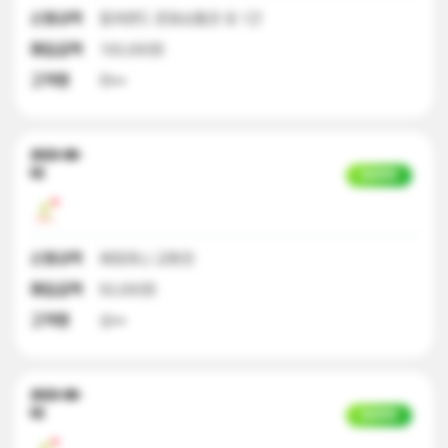
신청내역
컬쳐랜드 문화상품권 외 1건
매입금액
100,000원
고객명
하**
2023-08-
02
입금완료
신청내역
해피머니 교환권
매입금액
50,000원
고객명
성**
2023-08-
02
입금완료