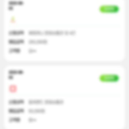
2023-08-
03
입금완료
신청내역
해피머니 문화상품권 외 4건
매입금액
250,000원
고객명
김**
2023-08-
03
입금완료
신청내역
컬쳐랜드 문화상품권
매입금액
50,000원
고객명
윤**