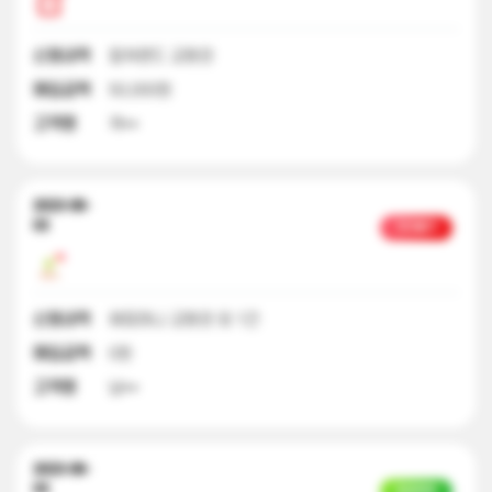
신청내역
컬쳐랜드 교환권
매입금액
50,000원
고객명
곽**
2023-08-
03
처리불가
신청내역
해피머니 교환권 외 1건
매입금액
0원
고객명
남**
2023-08-
03
입금완료