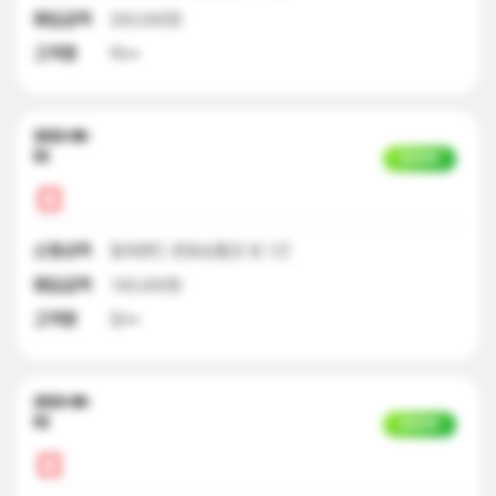
매입금액
200,000원
고객명
박**
2023-08-
02
입금완료
신청내역
컬쳐랜드 문화상품권 외 1건
매입금액
100,000원
고객명
장**
2023-08-
02
입금완료