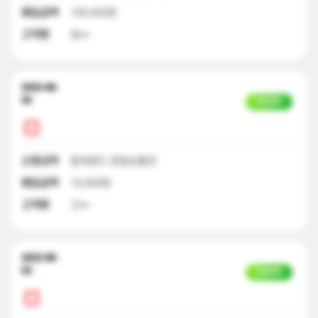
매입금액
100,000원
고객명
정**
2023-08-
03
입금완료
신청내역
컬쳐랜드 문화상품권
매입금액
10,000원
고객명
고**
2023-08-
03
입금완료