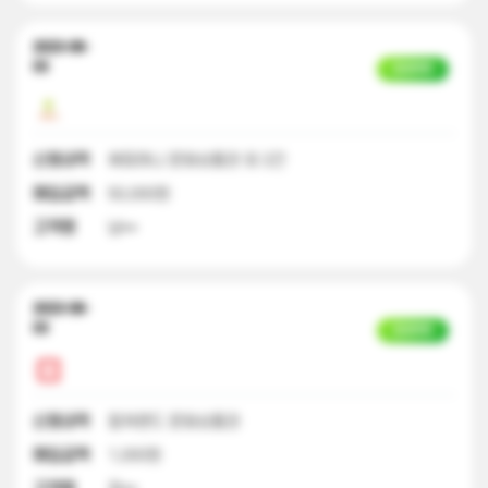
2023-08-
03
입금완료
신청내역
해피머니 문화상품권 외 2건
매입금액
50,000원
고객명
남**
2023-08-
03
입금완료
신청내역
컬쳐랜드 문화상품권
매입금액
1,000원