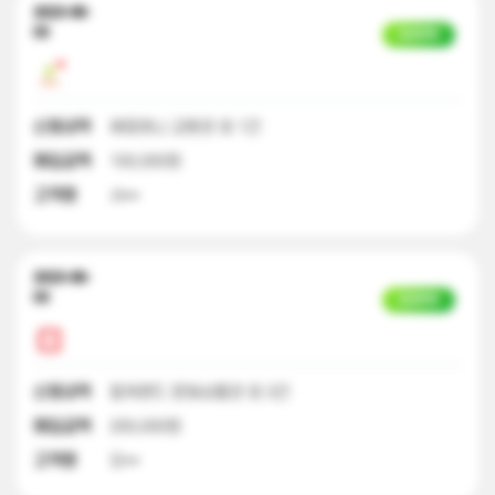
2023-08-
03
입금완료
신청내역
해피머니 교환권 외 1건
매입금액
100,000원
고객명
서**
2023-08-
03
입금완료
신청내역
컬쳐랜드 문화상품권 외 3건
매입금액
200,000원
고객명
오**