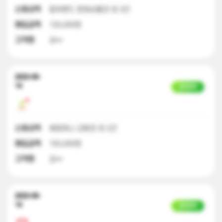
신청내역
컬쳐랜드 문화상품권 외 3건
매입금액
120,000원
고객명
성**
2023-09-
14
입금완료
신청내역
해피머니 교환권 외 2건
매입금액
150,000원
고객명
김**
2023-09-
14
입금완료