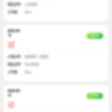
매입금액
3,000원
고객명
유**
2023-09-
14
입금완료
신청내역
컬쳐랜드 교환권
매입금액
50,000원
고객명
한**
2023-09-
14
입금완료