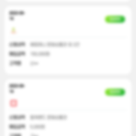
2023-09-
14
입금완료
신청내역
해피머니 문화상품권 외 2건
매입금액
150,000원
고객명
신**
2023-09-
14
입금완료
신청내역
컬쳐랜드 문화상품권
매입금액
5,000원