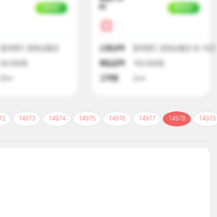
01
입금완료
일부입금
컬쳐랜드 문화상품권
신청내역
컬쳐랜드 문화상품권 외 15건
30,000원
매입금액
750,000원
이**
고객명
신**
72
14973
14974
14975
14976
14977
14978
14979