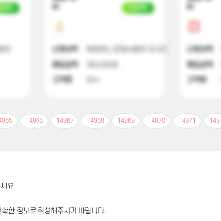
01
01
금완료
입금완료
품권
신청내역
해피머니 문화상품권 외 6건
신청내역
매입금액
350,000원
매입금액
고객명
최**
고객명
4965
14966
14967
14968
14969
14970
14971
149
주세요
정확한 정보로 작성해주시기 바랍니다.