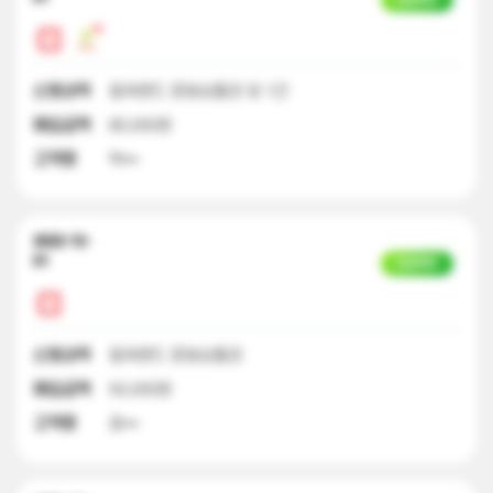
신청내역
컬쳐랜드 문화상품권 외 1건
매입금액
80,000원
고객명
박**
2022-12-
01
입금완료
신청내역
컬쳐랜드 문화상품권
매입금액
50,000원
고객명
윤**