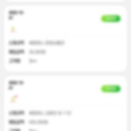
2022-12-
01
입금완료
신청내역
해피머니 문화상품권
매입금액
30,000원
고객명
정**
2022-12-
01
일부입금
신청내역
해피머니 교환권 외 11건
매입금액
550,000원