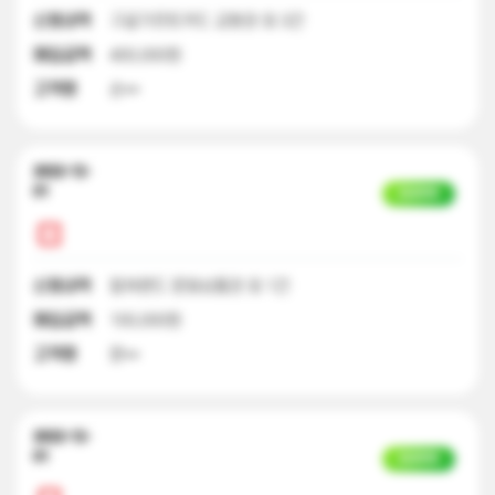
신청내역
구글기프트카드 교환권 외 3건
매입금액
400,000원
고객명
손**
2022-12-
01
입금완료
신청내역
컬쳐랜드 문화상품권 외 1건
매입금액
100,000원
고객명
문**
2022-12-
01
입금완료