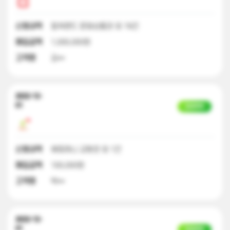
신청내역
컬쳐랜드 문화상품권 외 19건
매입금액
1,000,000원
고객명
김**
2022-12-
01
입금완료
신청내역
해피머니 교환권 외 1건
매입금액
100,000원
고객명
박**
2022-12-
01
입금완료