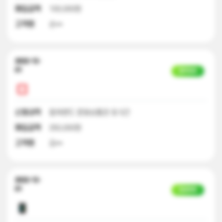
매입금액
100,000원
고객명
손**
2022-12-
01
일부입금
신청내역
컬쳐랜드 문화상품권 외 5건
매입금액
250,000원
고객명
김**
2022-12-
01
입금완료