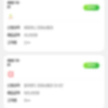
2022-12-
01
입금완료
신청내역
해피머니 문화상품권
매입금액
30,000원
고객명
신**
2022-12-
01
입금완료
신청내역
컬쳐랜드 문화상품권 외 9건
매입금액
500,000원
고객명
이**