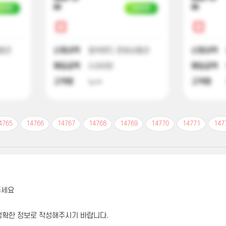
09
09
금완료
입금완료
품권
신청내역
컬쳐랜드 문화상품권
신청내역
매입금액
3,000원
매입금액
고객명
노**
고객명
4765
14766
14767
14768
14769
14770
14771
147
주세요
정확한 정보로 작성해주시기 바랍니다.