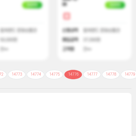
09
입금완료
입금완료
컬쳐랜드 문화상품권
신청내역
컬쳐랜드 문화상품권
50,000원
매입금액
37,000원
천**
고객명
전**
72
14773
14774
14775
14776
14777
14778
14779