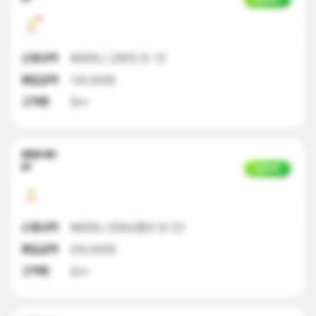
신청내역
해피머니 교환권 외 1건
매입금액
100,000원
고객명
정**
2023-02-
07
입금완료
신청내역
해피머니 문화상품권 외 3건
매입금액
200,000원
고객명
김**