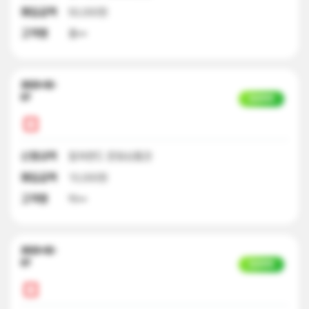
매입금액
50,000원
고객명
홍**
2023-02-
07
입금완료
신청내역
컬쳐랜드 문화상품권
매입금액
10,000원
고객명
박**
2023-02-
07
입금완료