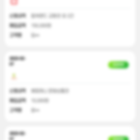
신청내역
컬쳐랜드 교환권 외 2건
매입금액
150,000원
고객명
임**
2023-02-
07
입금완료
신청내역
해피머니 문화상품권
매입금액
10,000원
고객명
윤**
2023-02-
07
입금완료