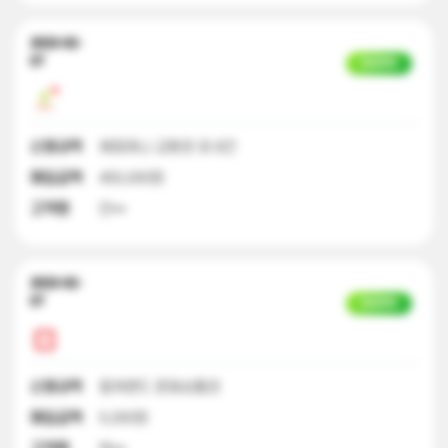
2023-02-
07
입금완료
신청내역
해피머니 교환권 외 8건
매입금액
450,000원
고객명
안**
2023-02-
07
입금완료
신청내역
컬쳐랜드 문화상품권
매입금액
5,000원