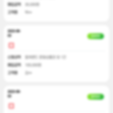
매입금액
30,000원
고객명
박**
2023-08-
03
입금완료
신청내역
컬쳐랜드 문화상품권 외 1건
매입금액
100,000원
고객명
김**
2023-08-
03
일부입금