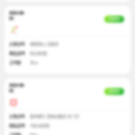
2023-08-
03
입금완료
신청내역
해피머니 교환권
매입금액
50,000원
고객명
추**
2023-08-
03
입금완료
신청내역
컬쳐랜드 문화상품권 외 1건
매입금액
100,000원