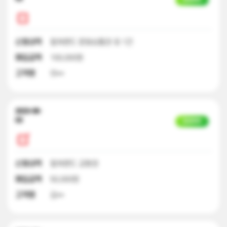
신청내역
컬쳐랜드 문화상품권 외 1건
매입금액
100,000원
고객명
이**
2023-08-
03
입금완료
신청내역
컬쳐랜드 교환권
매입금액
50,000원
고객명
김**