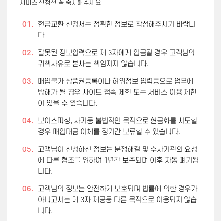
서비스 신청전 꼭 숙지해주세요
01.
현금교환 신청서는 정확한 정보로 작성해주시기 바랍니
다.
02.
잘못된 정보입력으로 제 3자에게 입금될 경우 고객님의
귀책사유로 본사는 책임지지 않습니다.
03.
매입불가 상품권등록이나 허위정보 입력등으로 업무에
방해가 될 경우 사이트 접속 제한 또는 서비스 이용 제한
이 있을 수 있습니다.
04.
보이스피싱, 사기등 불법적인 목적으로 현금화를 시도할
경우 매입대금 이체를 장기간 보류할 수 있습니다.
05.
고객님이 신청하신 정보는 분쟁해결 및 수사기관의 요청
에 따른 협조를 위하여 1년간 보존되며 이후 자동 폐기됩
니다.
06.
고객님의 정보는 안전하게 보호되며 법률에 의한 경우가
아니고서는 제 3자 제공등 다른 목적으로 이용되지 않습
니다.