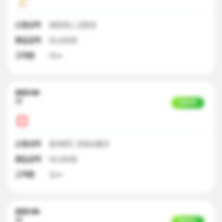
신청내역
해피머니 교환권
매입금액
50,000원
고객명
이**
2023-04-
17
입금완료
신청내역
컬쳐랜드 문화상품권
매입금액
50,000원
고객명
오**
2023-04-
17
일부입금