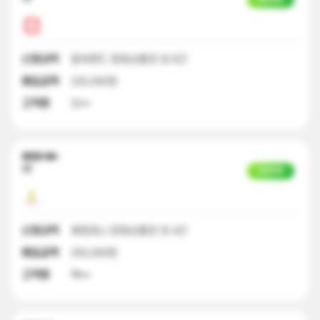
신청내역
컬쳐랜드 문화상품권 외 6건
매입금액
220,000원
고객명
오**
2023-04-
17
입금완료
신청내역
해피머니 문화상품권 외 4건
매입금액
250,000원
고객명
백**