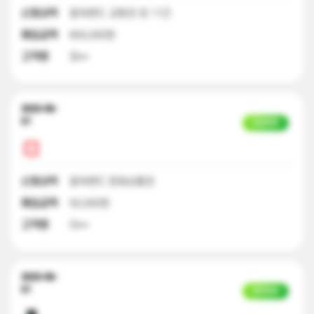
신청내역
컬쳐랜드 교환권 외 11건
매입금액
600,000원
고객명
정**
2023-06-
01
입금완료
신청내역
컬쳐랜드 문화상품권
매입금액
50,000원
고객명
이**
2023-06-
01
일부입금