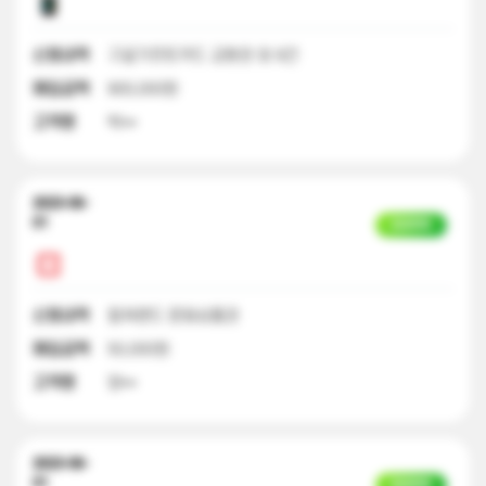
신청내역
구글기프트카드 교환권 외 9건
매입금액
900,000원
고객명
박**
2023-06-
01
입금완료
신청내역
컬쳐랜드 문화상품권
매입금액
50,000원
고객명
양**
2023-06-
01
입금완료