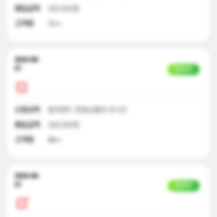
매입금액
300,000원
고객명
유**
2023-06-
01
입금완료
신청내역
컬쳐랜드 문화상품권 외 5건
매입금액
300,000원
고객명
배**
2023-06-
01
입금완료