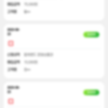
매입금액
75,000원
고객명
황**
2023-06-
23
입금완료
신청내역
컬쳐랜드 문화상품권
매입금액
10,000원
고객명
정**
2023-06-
23
입금완료