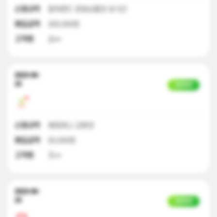
신청내역
컬쳐랜드 문화상품권 외 5건
매입금액
300,000원
고객명
김**
2023-06-
23
입금완료
신청내역
해피머니 교환권
매입금액
50,000원
고객명
조**
2023-06-
23
입금완료