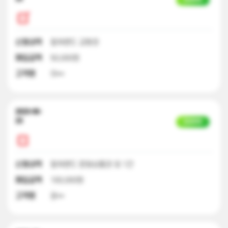
신청내역
컬쳐랜드 교환권
매입금액
50,000원
고객명
이**
2023-06-
23
입금완료
신청내역
컬쳐랜드 문화상품권 외 1건
매입금액
100,000원
고객명
윤**