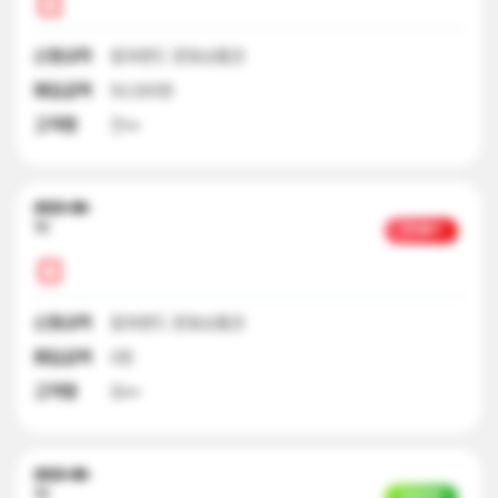
신청내역
컬쳐랜드 문화상품권
매입금액
50,000원
고객명
전**
2023-08-
11
처리불가
신청내역
컬쳐랜드 문화상품권
매입금액
0원
고객명
최**
2023-08-
11
입금완료