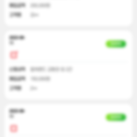
매입금액
200,000원
고객명
강**
2023-08-
11
입금완료
신청내역
컬쳐랜드 교환권 외 2건
매입금액
150,000원
고객명
Z**
2023-08-
11
입금완료