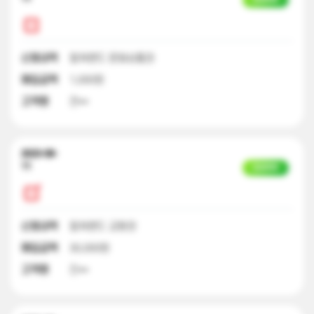
신청내역
컬쳐랜드 문화상품권
매입금액
1,000원
고객명
전**
2023-08-
11
입금완료
신청내역
컬쳐랜드 교환권
매입금액
30,000원
고객명
진**