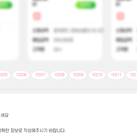
01
01
금완료
입금완료
신청내역
컬쳐랜드 문화상품권 외 3건
신청내역
매입금액
200,000원
매입금액
고객명
강**
고객명
0205
10206
10207
10208
10209
10210
10211
102
주세요
정확한 정보로 작성해주시기 바랍니다.