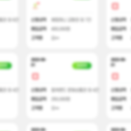
권 외 6건
신청내역
해피머니 교환권 외 7건
신청내역
매입금액
400,000원
매입금액
고객명
김**
고객명
2023-09-
2023-09-
01
01
금완료
입금완료
권 외 4건
신청내역
컬쳐랜드 문화상품권 외 4건
신청내역
매입금액
250,000원
매입금액
고객명
오**
고객명
2023-09-
2023-09-