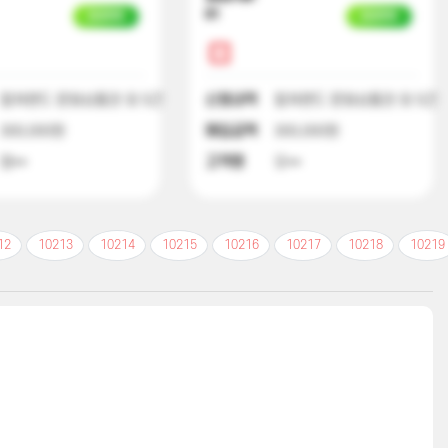
01
입금완료
입금완료
컬쳐랜드 문화상품권 외 5건
신청내역
컬쳐랜드 문화상품권 외 5건
300,000원
매입금액
300,000원
엄**
고객명
오**
12
10213
10214
10215
10216
10217
10218
10219