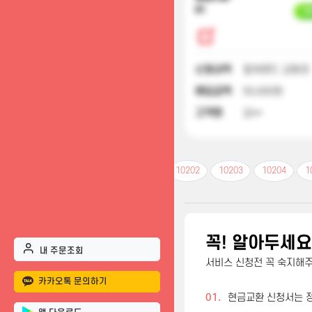
01
입
신청내역
컬쳐랜드 교환권
매입금액
50,000원
고객명
김**
10201
10202
10203
10204
1
꼭! 알아두세요
내 주문조회
서비스 신청전 꼭 숙지해
카카오톡 문의하기
01.
현금교환 신청서는 